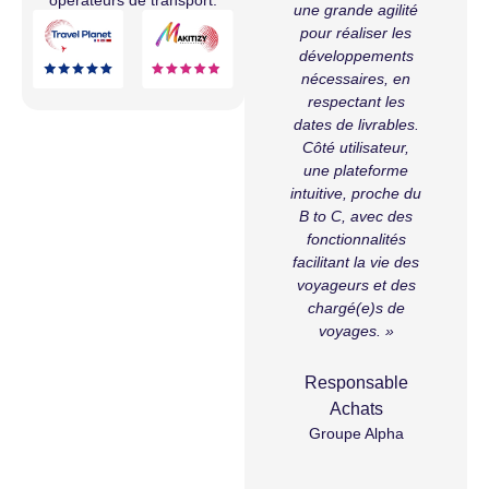
rages
opérateurs de transport.
client réactif, a
une grande agilité
s ont
facilité la transition
pour réaliser les
res au
vers une gestion
développements
deux
plus fluide et
nécessaires, en
s pour
mesurable des
respectant les
i
e
déplacements
dates de livrables.
ment
professionnels. »
Côté utilisateur,
es et
une plateforme
arités
intuitive, proche du
Responsable
itique
B to C, avec des
Marché
. Le
fonctionnalités
Ecole Grenoble
de
facilitant la vie des
Management
 est
voyageurs et des
loi et
chargé(e)s de
 Les
voyages. »
s de
ont
U
Responsable
 pris
Achats
s. Les
Groupe Alpha
F sont
s
après