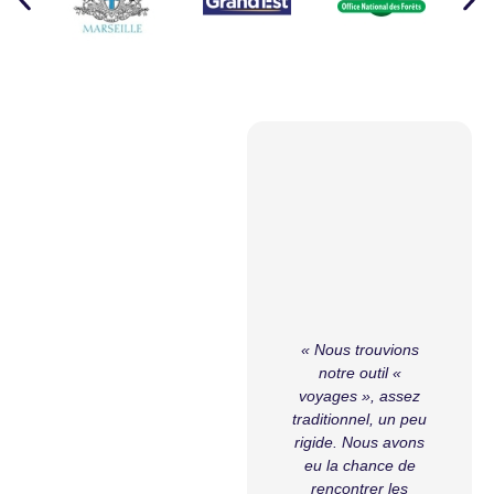
 Travel
enu le
c pour
ons de
de
rt
 aérien
pte de
on
« Nous trouvions
ne-
notre outil «
omté.
voyages », assez
«
des
traditionnel, un peu
rdiaux
rigide. Nous avons
d
 entre
eu la chance de
ions
rencontrer les