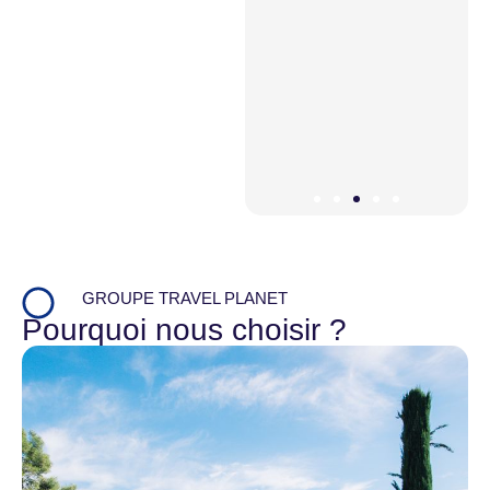
n des
s. »
ne
omté
GROUPE TRAVEL PLANET
Pourquoi nous choisir ?