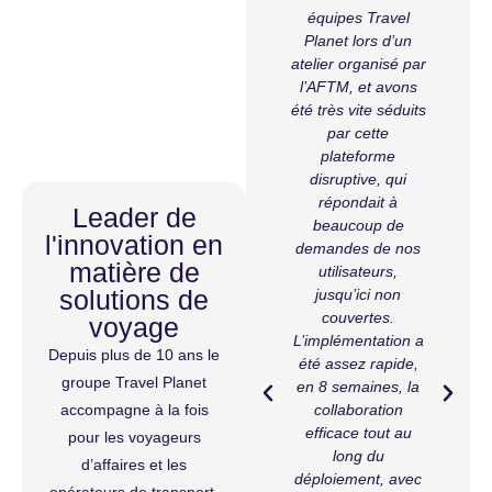
de la
« Travel Planet a
équipes Travel
 le
su répondre aux
Planet lors d’un
tomer
enjeux de GEM en
atelier organisé par
t, la
proposant une
l’AFTM, et avons
uvre
solution agile,
été très vite séduits
isée
ergonomique et
par cette
ement
adaptée à leurs
plateforme
délais
circuits de
disruptive, qui
s :
validation
répondait à
Leader de
n du
complexes.
beaucoup de
l
rant
l'innovation en
L’écoute client, les
demandes de nos
2019
matière de
développements
utilisateurs,
g
arrage
solutions de
sur-mesure et
jusqu’ici non
nvier
l’accès à une offre
couvertes.
voyage
P
cette
étendue (air, fer,
L’implémentation a
a
rgé.e.s
Depuis plus de 10 ans le
hôtel) ont été
été assez rapide,
d
nt pu
groupe Travel Planet
particulièrement
en 8 semaines, la
les
appréciés.
collaboration
accompagne à la fois
s de
L’implémentation à
efficace tout au
pour les voyageurs
a
igne,
distance, soutenue
long du
d’affaires et les
n sûr
par un service
déploiement, avec